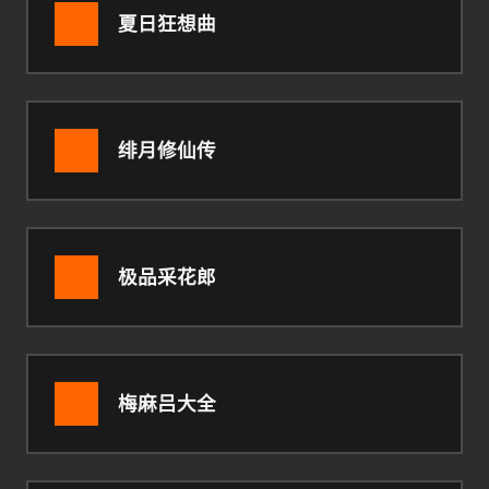
夏日狂想曲
绯月修仙传
极品采花郎
梅麻吕大全