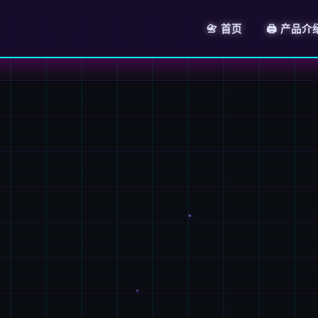
📇 首页
🖨️ 产品介