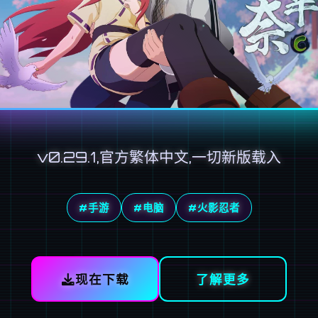
v0.29.1,官方繁体中文,一切新版载入
#手游
#电脑
#火影忍者
现在下载
了解更多