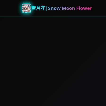
雪月花|Snow Moon Flower