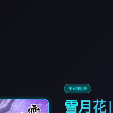
🎥 科技巨作
雪月花|