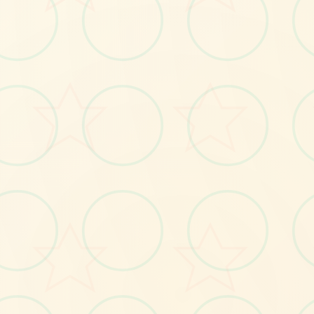
📹
No.1