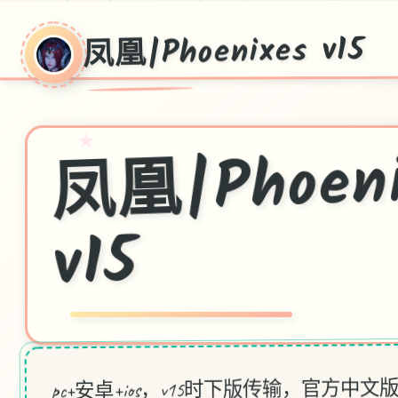
凤凰|Phoenixes v15
凰|Phoeni
★
v15
pc+安卓+ios，v15时下版传输，官方中文