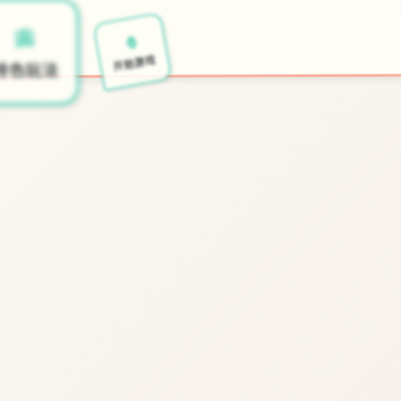
⌚
📀
开始游戏
特色玩法