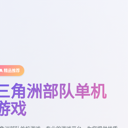
🔕 精品推荐
三角洲部队单机
游戏