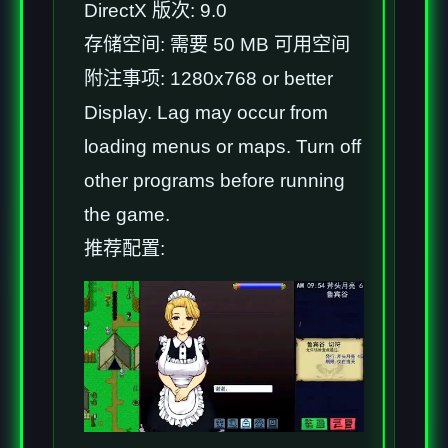
DirectX 版次: 9.0
存储空间: 需要 50 MB 可用空间
附注事项: 1280x768 or better
Display. Lag may occur from
loading menus or maps. Turn off
other programs before running
the game.
推荐配置: