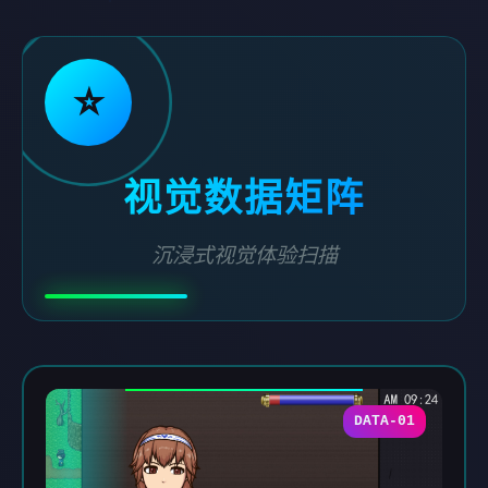
⭐
视觉数据矩阵
沉浸式视觉体验扫描
DATA-01