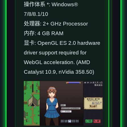
操作体系 *: Windows®
7/8/8.1/10
处理器: 2+ GHz Processor
内存: 4 GB RAM
显卡: OpenGL ES 2.0 hardware
driver support required for
WebGL acceleration. (AMD
Catalyst 10.9, nVidia 358.50)