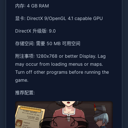
内存: 4 GB RAM
显卡: DirectX 9/OpenGL 4.1 capable GPU
DirectX 升级版: 9.0
存储空间: 需要 50 MB 可用空间
附注事项: 1280x768 or better Display. Lag
may occur from loading menus or maps.
Turn off other programs before running the
game.
推荐配置: