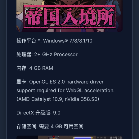
操作平台 *: Windows® 7/8/8.1/10
处理器: 2+ GHz Processor
内存: 4 GB RAM
显卡: OpenGL ES 2.0 hardware driver
support required for WebGL acceleration.
(AMD Catalyst 10.9, nVidia 358.50)
DirectX 升级版: 9.0
存储空间: 需要 4 GB 可用空间