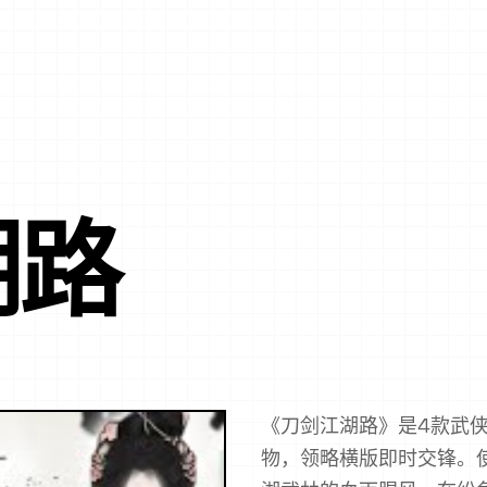
湖路
《刀剑江湖路》是4款武侠
物，领略横版即时交锋。