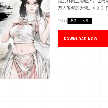
湖武林的血雨腥风，在纷
万人敬仰的大侠。》》》
TAGS:
劇情
沙盒
DOWNLOAD NOW