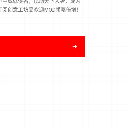
争中成就侠名，搅动天下大势，成为
订阅创意工坊受欢迎MOD领略倍增！
→