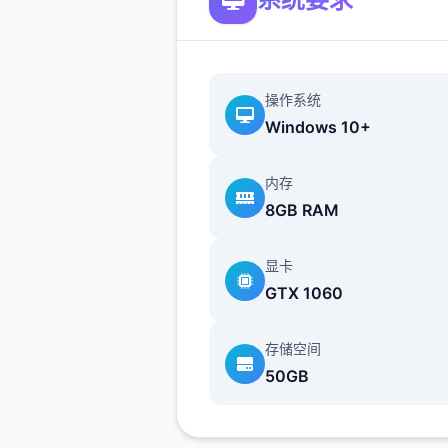
操作系统
Windows 10+
1 个公园活动
内存
增加了美食驱动迷你应用
8GB RAM
显卡
GTX 1060
存储空间
50GB
为公园增加了地图和商店
Jin： 5 个活动