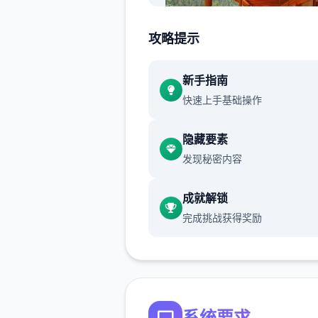
攻略提示
新手指南
快速上手基础操作
为花园 增加了 3 个地块层
增加了 9 种作物（3 种独特
隐藏要素
作物）
发现秘密内容
为花园增加了优化
成就解锁
添加 Jin 作为园丁
完成挑战获得奖励
为花园增加了 2 个活动
探索组成：
系统要求