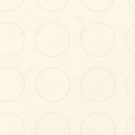
🎉
No.1