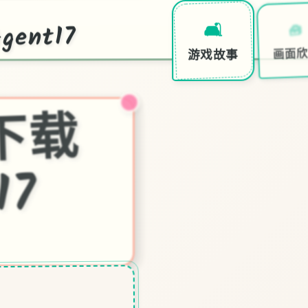
ent17
🧰
🛋️
画面
游戏故事
特
7
中
文
下
载
官
17