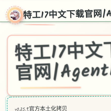
特工17中文下载官网|Ag
工1
网|Agent
○
v0.25.9,官方本土化拷贝