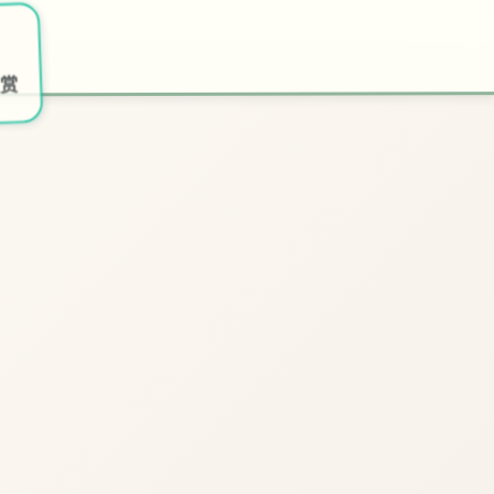
💾
🗿
开始游戏
特色玩法
欣赏