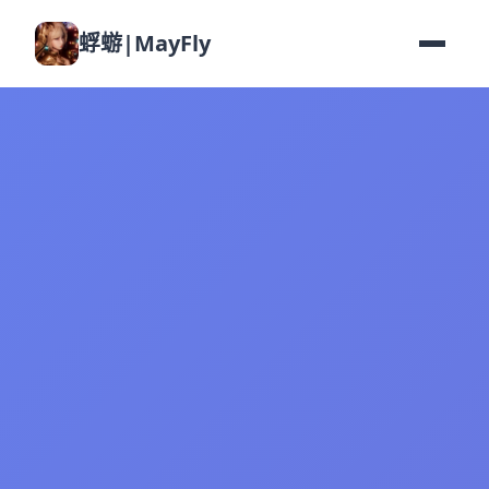
蜉蝣|MayFly