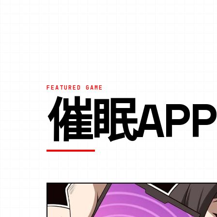
FEATURED GAME
催眠AP