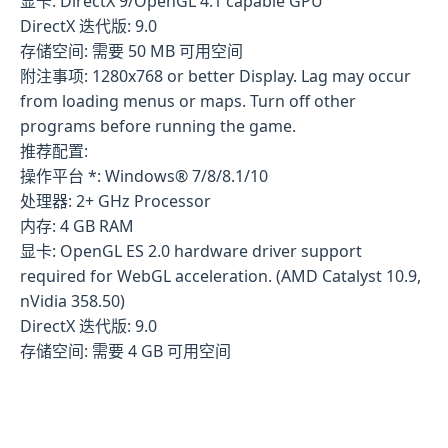
显卡: DirectX 9/OpenGL 4.1 capable GPU
DirectX 迭代版: 9.0
存储空间: 需要 50 MB 可用空间
附注事项: 1280x768 or better Display. Lag may occur
from loading menus or maps. Turn off other
programs before running the game.
推荐配置:
操作平台 *: Windows® 7/8/8.1/10
处理器: 2+ GHz Processor
内存: 4 GB RAM
显卡: OpenGL ES 2.0 hardware driver support
required for WebGL acceleration. (AMD Catalyst 10.9,
nVidia 358.50)
DirectX 迭代版: 9.0
存储空间: 需要 4 GB 可用空间