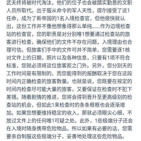
武夫终将被时代淘汰，他们的位子也会被踏实勤恳的文职
人员所取代。出于服从命令的军人天性，提尔接受了这1
任命，成为了新帝国的1名入境检查官，但他很快就认
出，这份工作并不像他想象得那么单纯……作为边境检查
站的检查官，您的职责是对分别唯1想要通过检查站的旅
客进行检查，确保他们的文件不存在问题，入境理由也合
理可信。但旅客们手中的文件可并不简单，您需要逐1核
对文件上的日期，照片以及各种信息，只要有1项不符合
标准，您就必须将这位旅客拒之门外。另外，您分别天的
工作时间是有限制的，而您能得到的报酬取决于您在这段
时间内正确检查的旅客数量。也就是说，您既要在规定的
时间内检查尽可能大量的旅客，又要保证在检查时不犯下
差错。随着剧情的推进，您将会得到晋升至更高级别的检
查站的机会，但如此1来检查时的条条框框也会逐渐增
加。如果您想要维持稳定的收入，那就必须眼尖心细，不
放过文件上的任何唯1可疑之处。此外，1些极端分子还会
在入境时随身携带危险物品，所以如果有必要的话，您需
要亲自制服这些极端分子，妥善地处理这些危险物品。