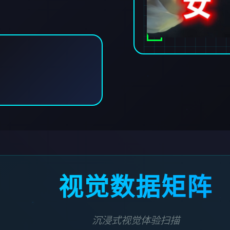
视觉数据矩阵
沉浸式视觉体验扫描