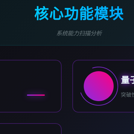
核心功能模块
系统能力扫描分析
量
突破