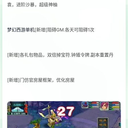
袁，进阶沙暴，超级神柚
梦幻西游单机
[新增[阻碍GM.各天可阻碍1次
[新增]各礼包物品，双倍掉宝符.钟馗令牌.副本重置丹
[新增]门仿官房屋框架，优化房屋