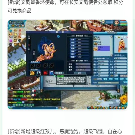
[新增]文韵墨香环使命，可在长安文韵使者处领取.积分
可兑换商品
[新增]新增超级红孩儿。恶魔泡泡，超级飞镰，自在心