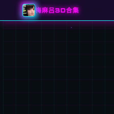
梅麻吕3D合集