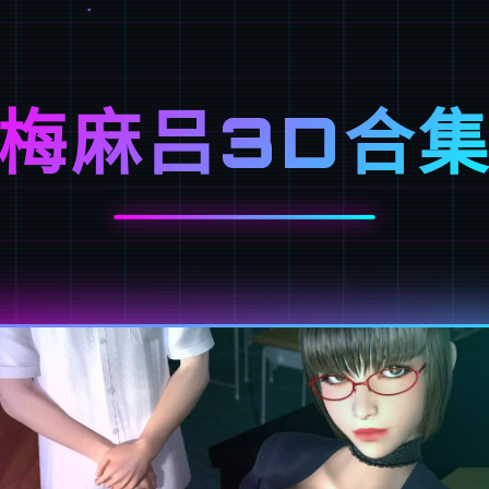
梅麻吕3D合