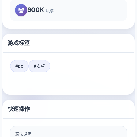
600K
玩家
游戏标签
#pc
#安卓
快速操作
玩法说明