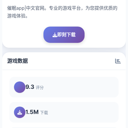
催眠app|中文官网。专业的游戏平台，为您提供优质的
游戏体验。
即刻下载
游戏数据
9.3
评分
1.5M
下载