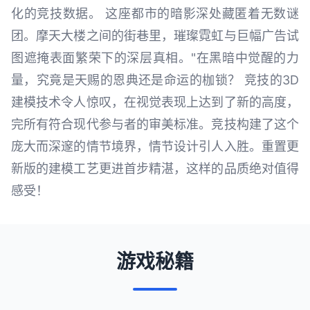
化的竞技数据。 这座都市的暗影深处藏匿着无数谜
团。摩天大楼之间的街巷里，璀璨霓虹与巨幅广告试
图遮掩表面繁荣下的深层真相。"在黑暗中觉醒的力
量，究竟是天赐的恩典还是命运的枷锁？ 竞技的3D
建模技术令人惊叹，在视觉表现上达到了新的高度，
完所有符合现代参与者的审美标准。竞技构建了这个
庞大而深邃的情节境界，情节设计引人入胜。重置更
新版的建模工艺更进首步精湛，这样的品质绝对值得
感受！
游戏秘籍