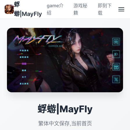
蜉
game介
游戏秘
即刻下
绍
籍
载
蝣|MayFly
蜉蝣|MayFly
繁体中文保存,当前首页