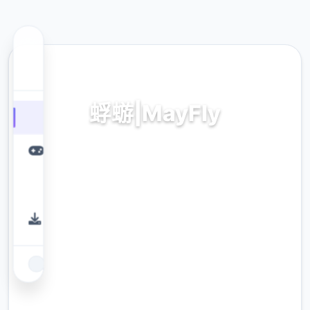
🛃 热门推荐
蜉蝣|MayFly
蜉蝣|MayFly。专业的游戏平台，为您提供优质的游
戏体验。
9.4
评分
2.3M
下载