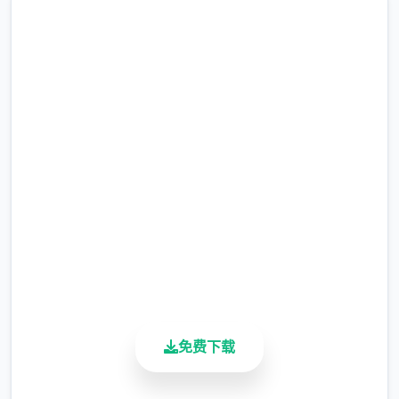
即刻下载 蜉蝣|MayFly
完整版游戏，免费体验
2.3M+
总下载量
4.9/5
用户评分
900K+
活跃用户
为了应对日益严重的混乱局面，都市管理当局
免费下载
制定了双项特殊法规：《特别执法条例》和
《异能者管理法》。前者授权特定的异能者执