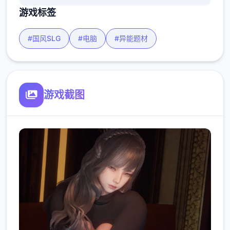
游戏标签
#国风SLG
#电脑
#异能题材
游戏截图