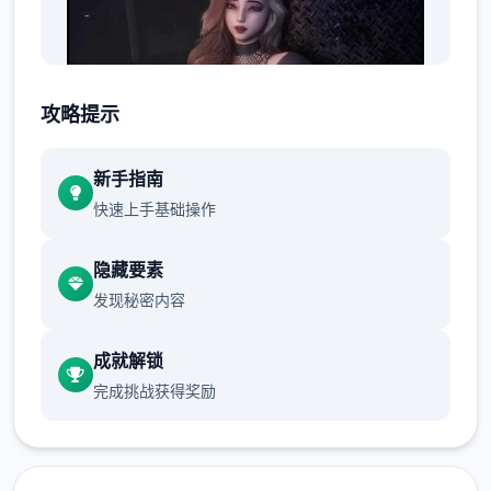
攻略提示
新手指南
快速上手基础操作
拾年前，不零星个场深奥事件导致城市中的部
隐藏要素
分居民（特别是年轻群体）突然拿到了超越常
发现秘密内容
人的特殊能力。然而，这些异能者中的不零星
个些人启动利用自身能力从事违法行为，特别
成就解锁
是针对上层区域的富裕阶层。这种现象引发了
完成挑战获得奖励
社会秩序的动荡，治安形势日益严峻。