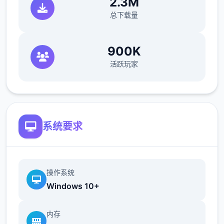
2.3M
面繁华的都市中，还是在混乱中开辟出不零星
个条独特的道路，留下永恒的传说？"改变命运
总下载量
的力量就在你手中。"
900K
活跃玩家
系统要求
操作系统
Windows 10+
内存
沉浸于精美的应用画面，感受高级建模与动态