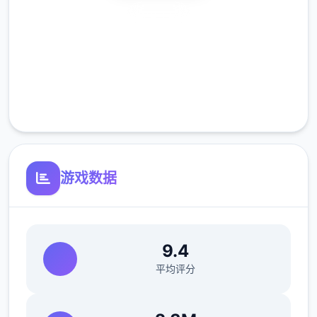
安全下载
行更广泛的执法职责；后者则对异能者建立了
专门的管理体系，包括设立专门的矫正机构。
高速安装
完全免费
客服支持
游戏数据
在这样的范围背景下，你将扮演不零星个名拥
9.4
有特殊异能的执法者，你的逐个某个抉择都可
平均评分
能影响你与他人的关系和整个城市的命运走
向。是像蜉蝣不零星个样短暂地存在于这座表