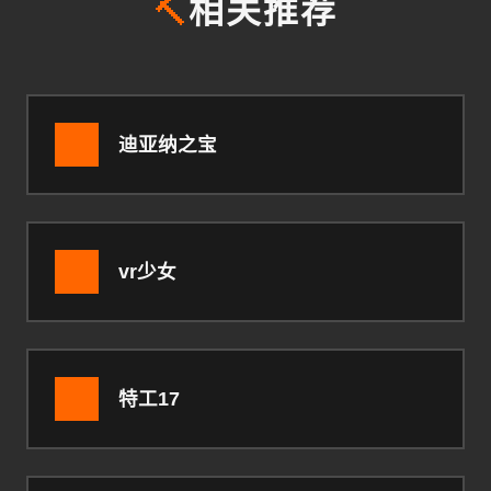
🔨
相关推荐
迪亚纳之宝
vr少女
特工17