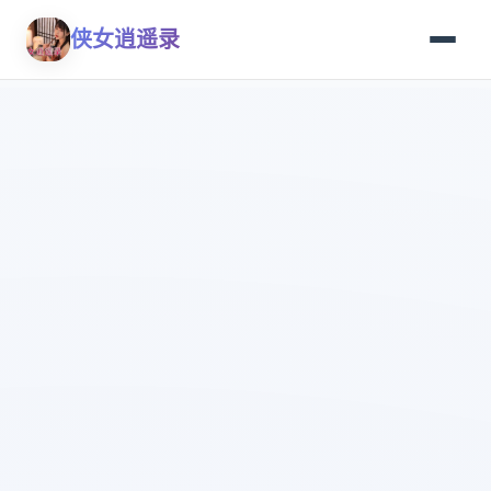
侠女逍遥录