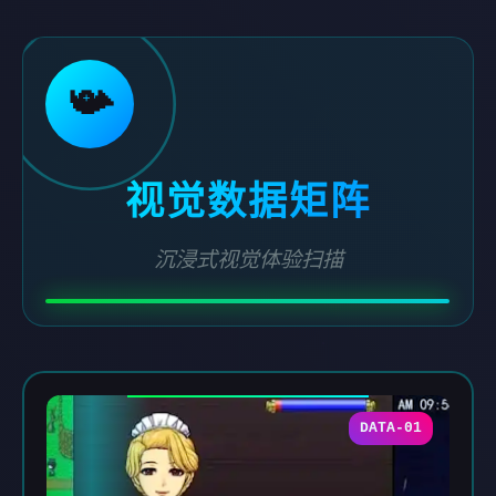
📯
视觉数据矩阵
沉浸式视觉体验扫描
DATA-01