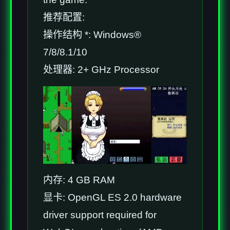
推荐配置:
操作结构 *: Windows®
7/8/8.1/10
处理器: 2+ GHz Processor
内存: 4 GB RAM
显卡: OpenGL ES 2.0 hardware
driver support required for