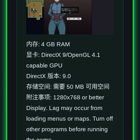
内存: 4 GB RAM
显卡: DirectX 9/OpenGL 4.1
capable GPU
DirectX 版本: 9.0
存储空间: 需要 50 MB 可用空间
附注事项: 1280x768 or better
Display. Lag may occur from
loading menus or maps. Turn off
other programs before running
the game.