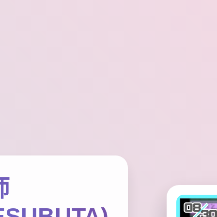
师
ESUBUTA)