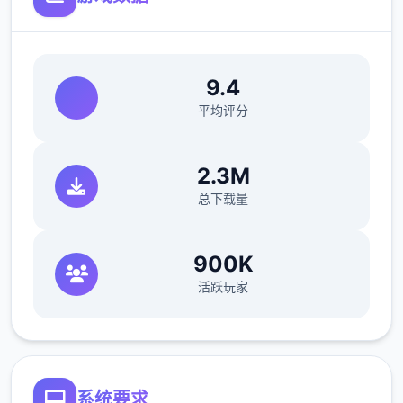
>站起来>我的乌龟受伤了>随便选>点店铺街
的胖子makoto>呼叫>amelia>对话完回家
>dana房间找她>回自己房间点计算机>快进时
间>手机>休息（暂时不做特工使命，后面分各
9.4
个人物去做方法,而因为50刀的礼包码里有特
平均评分
工的藏身处，所以休息能各资源加10）>快进
时间>dana房间>想办法开门>厨房>dana房间
2.3M
>开门>选第陆个>睡觉>妈妈能给我钱吗（赚
总下载量
钱的方法有很许多，搞卫生，去医院卖蝌蚪，
校长办公室，找老师，礼品店整理娃娃，卖战
利品给胖子等）>回自己房间>计算机>看邮件
900K
（这个爸爸真是好榜样...）>窗户>amber房间
活跃玩家
找妈妈>敲门>问问dana第二次去海边的情况>
去学校>快进时间>空教室>ophelia>去礼品店
买望远镜和睡衣>回家回自己房间>计算机>去
后巷>erica>回家找dana给她新睡衣
系统要求