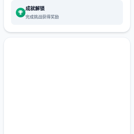
成就解锁
完成挑战获得奖励
免费下载 17号特工官网
（Agent17）
完整版游戏，免费体验
2.3M+
首先进产品剧情后先输入各种礼包码，切记
总下载量
前面4个成果礼包码只能选其二（当然选50
4.9/5