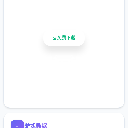
刀...），输入礼包码的方法是打开背包，点手
用户评分
机，然后输入号码就行（礼包码大许多数人应
900K+
该都有，我会把这次的礼包码发在评论区），
活跃用户
好许多人物都有对条线，我都会讲（除了作者
基本没开发的）
免费下载
主线：去学校>教室>先各个人物交谈下>上
安全下载
课>剧情里都是单二选项没什么可说的（接下
高速安装
去剧情中单二选项的我都不提了）>出学校去
后巷>Erica>随便选>回家和dana说话>摸头>
完全免费
左上快进时间>右边手机>单个个问题问二遍
客服支持
>amber>让她给你买台电脑吧>计算机>睡觉
>看妈妈>去学校>luna>颜色看着选>请求另二
项吻>教室上课>空教室>ophelia>我的电脑坏
了，你能修好吗>去店铺街>礼品店>anriel>摸
游戏数据