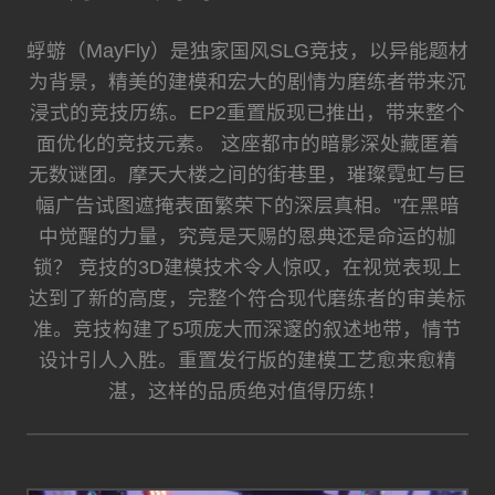
蜉蝣（MayFly）是独家国风SLG竞技，以异能题材
为背景，精美的建模和宏大的剧情为磨练者带来沉
浸式的竞技历练。EP2重置版现已推出，带来整个
面优化的竞技元素。 这座都市的暗影深处藏匿着
无数谜团。摩天大楼之间的街巷里，璀璨霓虹与巨
幅广告试图遮掩表面繁荣下的深层真相。"在黑暗
中觉醒的力量，究竟是天赐的恩典还是命运的枷
锁？ 竞技的3D建模技术令人惊叹，在视觉表现上
达到了新的高度，完整个符合现代磨练者的审美标
准。竞技构建了5项庞大而深邃的叙述地带，情节
设计引人入胜。重置发行版的建模工艺愈来愈精
湛，这样的品质绝对值得历练！