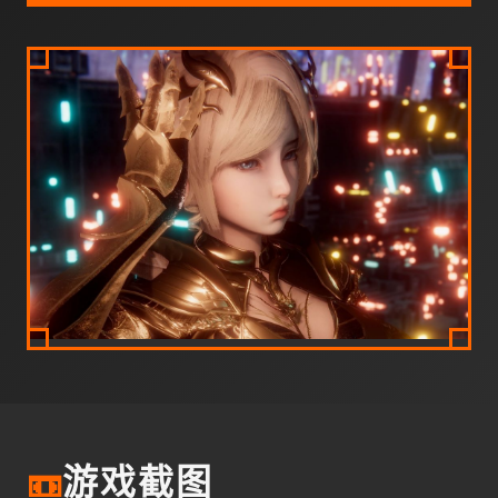
📼
游戏截图