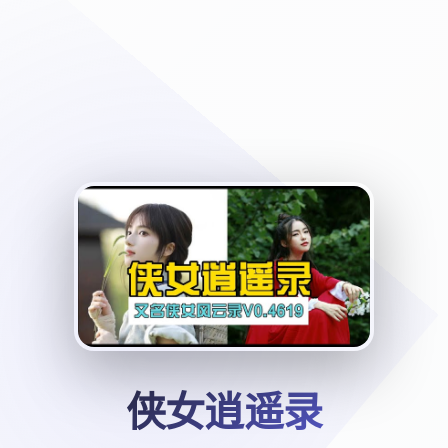
侠女逍遥录