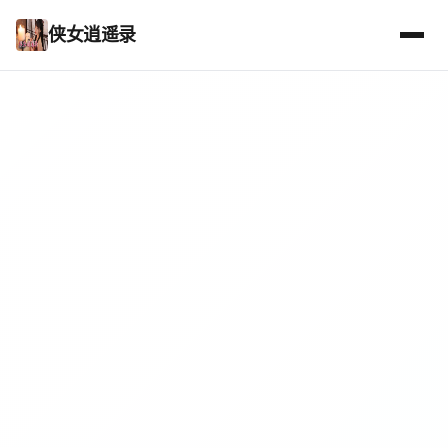
侠女逍遥录