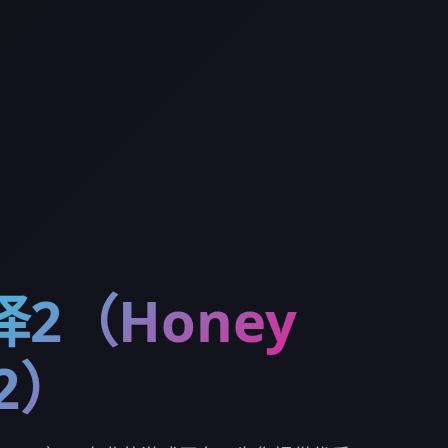
2（Honey
 2）