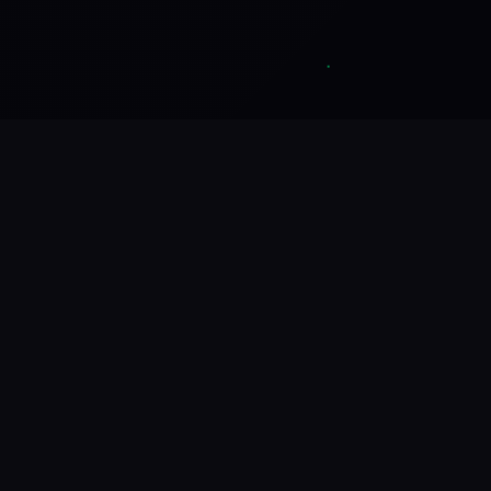
🔬
玩法说明
游戏特色
某年某月某日，你在车祸现场捡到了那部手机。
当你打算卖掉它赚点零花钱的时候，突然接到了