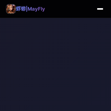
蜉蝣|MayFly