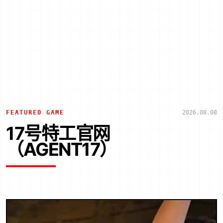
FEATURED GAME
2026.08.08
17号特工官网
（AGENT17）