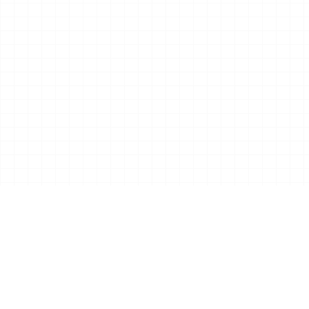
02
ABOUT THE GAME