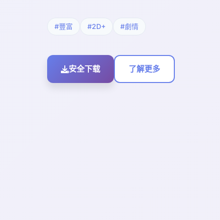
#豐富
#2D+
#劇情
安全下载
了解更多