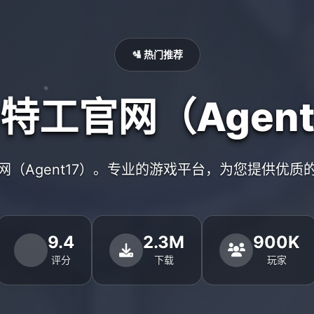
🛂 热门推荐
号特工官网（Agent
官网（Agent17）。专业的游戏平台，为您提供优质
9.4
2.3M
900K
评分
下载
玩家