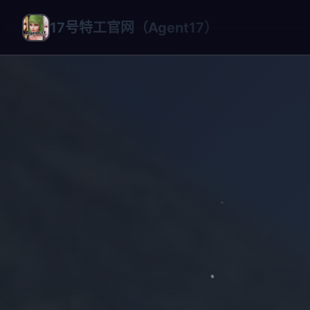
17号特工官网（Agent17）