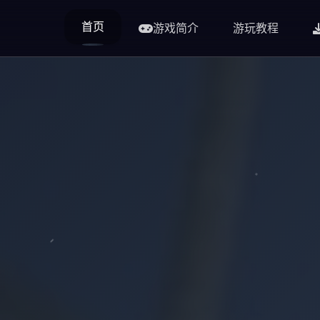
首页
游戏简介
游玩教程