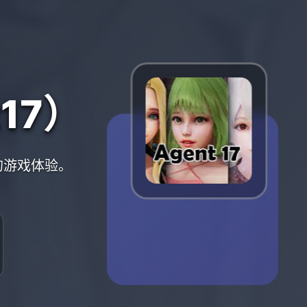
17）
的游戏体验。