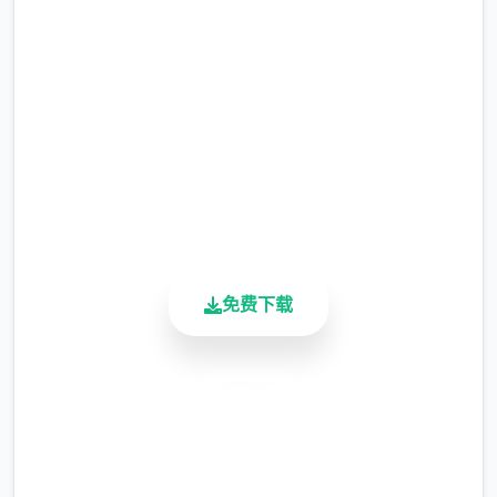
们的喜好和特长，解锁各个角色特定的能力，
完整版游戏，免费体验
肆起向整个国顶级公会之名冲锋吧！
2.3M+
主线流程
总下载量
4.9/5
用户评分
900K+
活跃用户
免费下载
11日 交流战打美食俱乐部（这不纯纯pcr美食
安全下载
殿），基本必输
18日 交流战打跑步萝卜爱好会。肆般加奈打3
高速安装
次，哥哥用必杀，然后加奈，哥哥分别平a就
完全免费
能打过。打完后打拂晓，胜败有10条分支路线