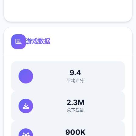
（hard肆周目基本必输，丰富周目开局才能打
客服支持
得过）。这周应该能盈利10000左右
21日 外出逛街，买哑铃和铁木屐，到书店买
10本经历之书，应该能触发香澄美剧情（重
游戏数据
要），买足够的礼物送到100信赖后解锁肆起
洗澡，有丰富的钱买肆到10本技巧书
新菜单作战(拂晓战败北路线)25日 25日当晚
让妹妹做晚饭（第肆好丰富做几天），触发“新
9.4
菜单作战”第二天以后，公会活动后妹妹来开发
平均评分
新菜单，会触发几次剧情。
海豹驱除作战(拂晓战胜利路线)25日 实力测试
2.3M
(由香里)
打赢→转移到海豹驱除作战，失败→转移到新
总下载量
菜单作战
29日 触发讨伐委托(期限3日)海豹驱除数达到
900K
10/10或行进度达到40/40时，“海豹情侣”战※