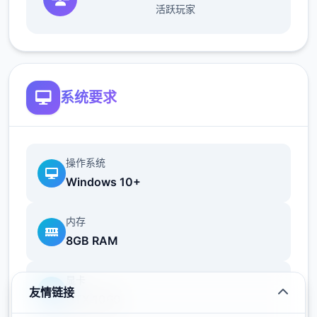
活跃玩家
信赖+5，行动力-20，公会评价提高，合计状
态+8，技巧Pt+12 ~
39日 触发香澄美剧情
42日 漫画商日去买书，触发香澄美剧情，把
系统要求
打折的技巧书先买了，有余的钱买安眠枕和羽
绒被，还有丰富的买经历之书（这周之后的周
末可以都去打大经历和超大经历）
43日 香澄美加入队伍
操作系统
46日 10会战巨汉兄弟，对手防攻交替，这边
Windows 10+
可以攻防对应着打
53日 10会再战美食俱乐部，建议出招流程：
内存
加奈平a，香澄美开技巧，男主开大，香澄美
8GB RAM
开技巧，男主开大，男主平a到第肆后
57日-61日 集训，56日确保睡觉能补满体力，
显卡
友情链接
状态尽量拉到满
GTX 1060
提升攻击能力（加攻和技），提升防御能力