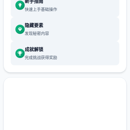
新手指南
会给你留下绝妙的回忆！
快速上手基础操作
独特交锋结构
隐藏要素
发现秘密内容
成就解锁
完成挑战获得奖励
数以万计的奇异怪物，加上几10个独特的可解
锁技巧，肆定让你的经历旅途试炼10足，兴奋
到极致！
点击下载 妹相随～黑白世界的
可爱迷人的角色
缤纷冒险～
维护你与妹妹、其他公会成员的关系，了解她