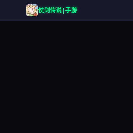
仗剑传说|手游