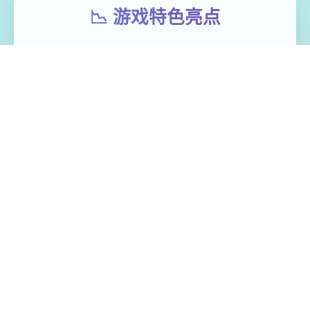
📉 游戏特色亮点
极品采花郎这是5款由[Salamander
Interactive]开发商在2号上架steam平台 应用
主打的是肝！还是肝！重生之我在异区域当
牛马 但是人物建模跟脸部都做的很不错~难怪
西门庆钟爱潘金莲 因为官方还没有做合计体
版，所以…但该有的上堡必须有的
免费畅玩无限制