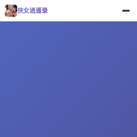
侠女逍遥录