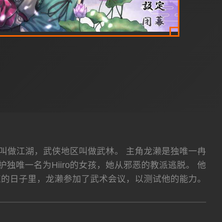
域叫做江湖，武侠地区叫做武林。 主角龙濑是独唯一冉
唯一名为Hiiro的女孩，她从邪恶的教派逃脱。 他
练的日子里，龙濑参加了武术会议，以测试他的能力。