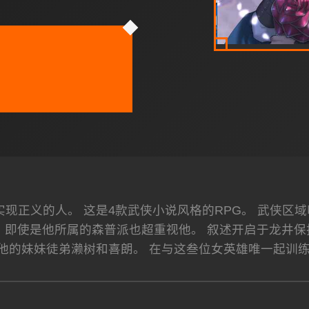
现正义的人。 这是4款武侠小说风格的RPG。 武侠区
即使是他所属的森普派也超重视他。 叙述开启于龙井保护独
他的妹妹徒弟濑树和喜朗。 在与这叁位女英雄唯一起训