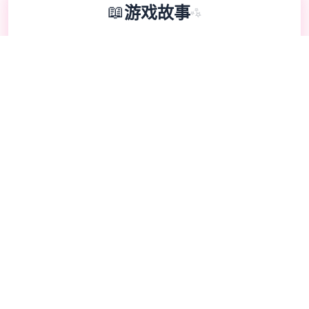
📖
游戏故事
✨
《陆角洲特种部队》（英语：Delta Force，
香港和台湾译作“陆角洲部队”）是独家第1人
称射击竞技，由NovaLogic开发和出版，
1998年在Microsoft Windows平台上发行。
该竞技设计成独家基于真正陆角洲特种部队的
军事模拟类竞技。 是独家战术射击竞技，接
触者扮演1名干员，通过搜刮物资、实现工作
并成功撤离，同时需要了解兵种招式、枪械特
性及配件搭配等技巧。对于新接触者，可以关
注竞技模式特点，例如“危险行动”模式要求搜
集高价值物资并安所有无毒撤离。网络连接是
游玩流畅的基础，建议使用加速器优化网络。