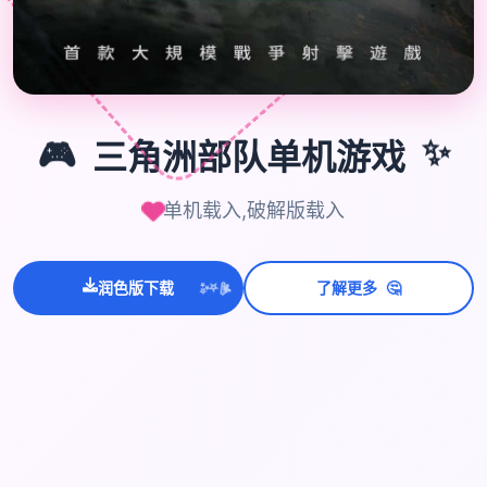
✨
🎮
三角洲部队单机游戏
单机载入,破解版载入
💫
🤔
✨
润色版下载
了解更多
⭐