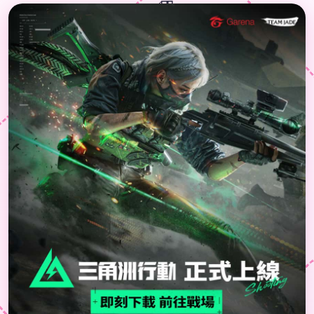
🎁
🎊
🎮