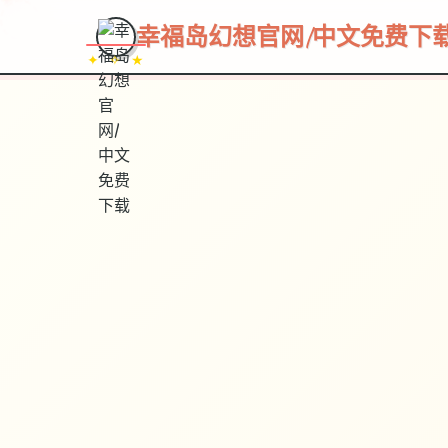
~~~
★
♡
✦
✧
♥
~
幸福岛幻想官网|中文免费下
✦ ✧ ★