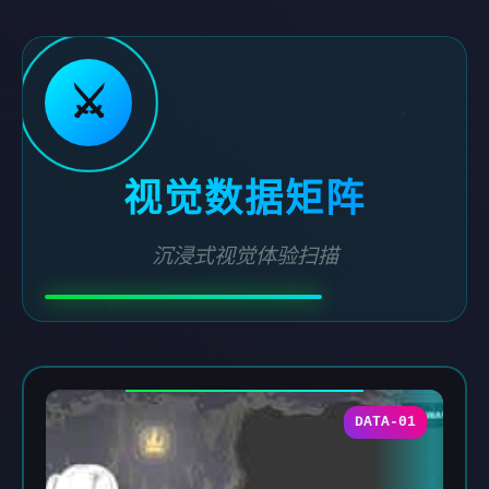
⚔️
视觉数据矩阵
沉浸式视觉体验扫描
DATA-01