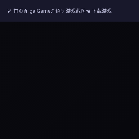
🏹 首页
🧴 galGame介绍
✨ 游戏截图
🛂 下载游戏