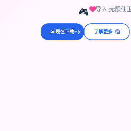
导入,无限仙
🎮
🤔
现在下载
了解更多
💫
✨
⭐