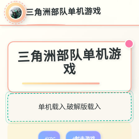
三角洲部队单机游戏
三角洲部队单机游
戏
单机载入,破解版载入