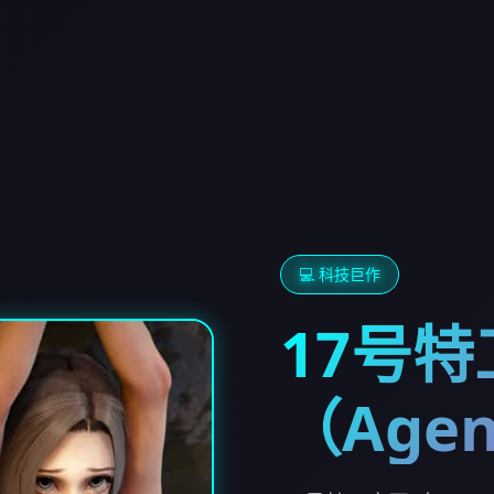
💻 科技巨作
17号
（Agen